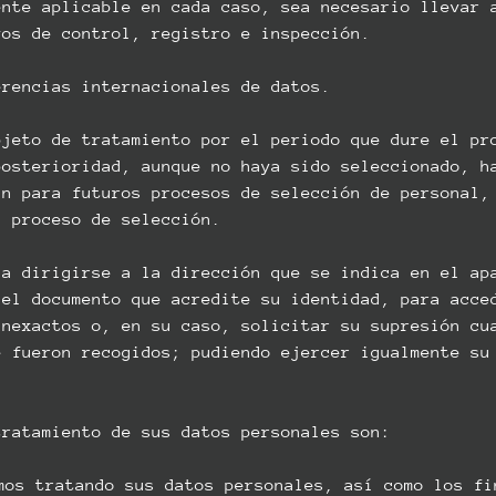
ente aplicable en cada caso, sea necesario llevar 
vos de control, registro e inspección.
rencias internacionales de datos.
jeto de tratamiento por el periodo que dure el pr
posterioridad, aunque no haya sido seleccionado, h
án para futuros procesos de selección de personal,
l proceso de selección.
 a dirigirse a la dirección que se indica en el ap
del documento que acredite su identidad, para acce
inexactos o, en su caso, solicitar su supresión cu
e fueron recogidos; pudiendo ejercer igualmente su
tratamiento de sus datos personales son:
mos tratando sus datos personales, así como los fi