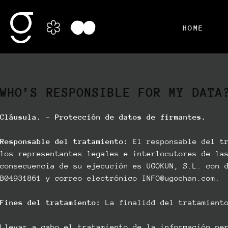
HOME
WHO’S RESPONSIBLE FOR MY DATA
Cláusula. – Protección de datos de firmantes.
Responsable del tratamiento:
El responsable del tr
los representantes legales e interlocutores de la
consecuencia de su ejecución es UGOKUN, S.L. con 
B04931861 y correo electrónico INFO@ugochan.com.
Fines del tratamiento:
La finalidd del tratamiento
Llevar a cabo el tratamiento de la información pe