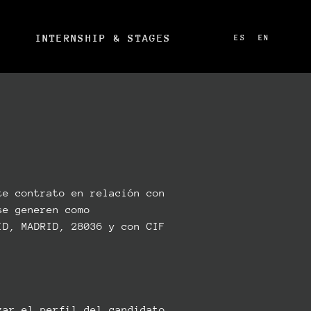
INTERNSHIP & STAGES
ES
EN
te contrato en relación con
se generen como
ID, MADRID, 28036 y con CIF
zar el perfil del candidato