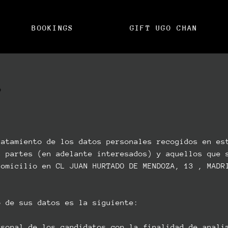
BOOKINGS
GIFT UGO CHAN
?
atamiento de los datos personales recogidos en es
s partes (en adelante interesados) y aquellos que 
domicilio en CL JUAN HURTADO DE MENDOZA, 13 , MADR
 de sus datos es la siguiente:
rsonal de los candidatos con la finalidad de anali