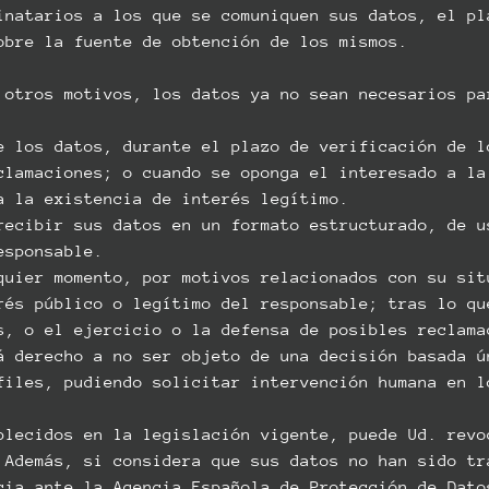
inatarios a los que se comuniquen sus datos, el pl
obre la fuente de obtención de los mismos.
 otros motivos, los datos ya no sean necesarios pa
e los datos, durante el plazo de verificación de l
clamaciones; o cuando se oponga el interesado a la
a la existencia de interés legítimo.
recibir sus datos en un formato estructurado, de u
esponsable.
quier momento, por motivos relacionados con su sit
rés público o legítimo del responsable; tras lo qu
s, o el ejercicio o la defensa de posibles reclama
á derecho a no ser objeto de una decisión basada ú
files, pudiendo solicitar intervención humana en l
blecidos en la legislación vigente, puede Ud. revo
 Además, si considera que sus datos no han sido tr
cia ante la Agencia Española de Protección de Dato