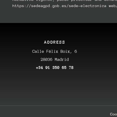
https://sedeagpd.gob.es/sede-electronica web
ADDRESS
Calle Félix Boix, 6
28036 Madrid
+34 91 350 65 78
Co